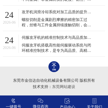
场景中应用广泛，与固定式自动化攻牙设
展性、切削特性存在明显差异，对应的切
备形成良好互补，完善了工业螺纹加工设
削阻力、摩擦系数、加工变形程度各不相
备体系。
攻牙机润滑冷却系统对加工品质的提升作用
24
同。如果统一采用固定转速、固定进给参
螺纹切削是金属剧烈摩擦的精密加工过
数加工各类工件，极易出现粘刀、毛刺、
2026-06
程，丝锥与工件金属持续接触切削，会产
牙型残缺、丝锥断裂、工件变形等加工缺
生大量摩擦热量与细小金属碎屑，高温、
陷。熟练掌握攻牙机针对不同材质的适配
干摩擦、碎屑堆积是导致螺纹瑕疵、丝锥
加工技术
伺服攻牙机的精准控制技术与高品质加工优势
24
磨损、工件变形的核心诱因。润滑冷却系
伺服攻牙机搭载高性能伺服驱动系统与闭
统作为攻牙机的重要辅助核心系统，承担
2026-06
环精准控制技术，是专为高品质、高精度
着降温、润滑、排屑、护刀、提亮螺纹表
螺纹加工打造的专用设备，有效解决了传
面的重要作用，系统运行的稳定性与适配
统普通攻牙机转速不稳、进给不同步、力
性，直接决
度不可控、螺距偏差、牙型粗糙等诸多问
题，广泛应用于高端精密零部件、高精度
模具、精密电子配件等高品质加工场景，
东莞市金信达自动化机械设备有限公司 版权所有
是现代精密螺纹加工的核心主力设备之
技术支持：
东莞网站建设
一。 传
微信咨询
一键拨号
关于我们
产品中心