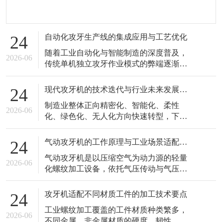
自动化攻牙生产线的集成应用与工艺优化
24
随着工业自动化与智能制造的深度普及，
2026-06
传统单机独立攻牙作业模式的弊端逐渐凸
显，工序分散、人工干预多、转运效率
低、品质一致性差的问题，难以适配现代
现代攻牙机的技术迭代与行业未来发展趋势
24
化智能工厂的一体化生产需求。自动化攻
制造业整体正向精密化、智能化、柔性
牙生产线以攻牙机为核心加工单元，整合
2026-06
化、绿色化、无人化方向快速转型，下游
自动上下料、智能输送、精准定位、碎屑
产业对螺纹加工的精度标准、品质稳定
清理、成品分拣等辅助设备，形成全流程
性、生产效率、柔性适配能力的要求不断
闭环自动化
气动攻牙机的工作原理与工业场景适配优势
24
提升，倒逼攻牙机行业持续开展技术迭代
气动攻牙机是以压缩空气为动力源的轻量
与性能升级。传统老式攻牙机结构简单、
2026-06
化螺纹加工设备，依托气压传动与气压调
功能单一、参数粗放、智能化程度低，仅
控原理实现丝锥旋转切削作业，凭借结构
能满足低标准、粗放式的普通螺纹加工需
轻便、操作灵活、安全性高、环境适配性
求，已经难以
攻牙机适配不同材质工件的加工技术要点
24
广、运维简单的独特优势，在零散工位、
工业螺纹加工覆盖的工件材质种类繁多，
移动式加工、现场修补、多品类小件加工
2026-06
不同金属、非金属材质的硬度、韧性、延