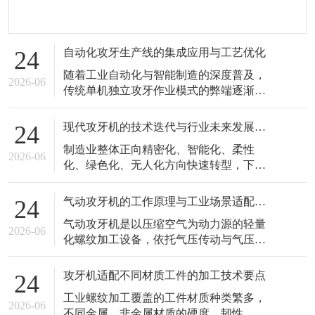
自动化攻牙生产线的集成应用与工艺优化
24
随着工业自动化与智能制造的深度普及，
2026-06
传统单机独立攻牙作业模式的弊端逐渐凸
显，工序分散、人工干预多、转运效率
低、品质一致性差的问题，难以适配现代
现代攻牙机的技术迭代与行业未来发展趋势
24
化智能工厂的一体化生产需求。自动化攻
制造业整体正向精密化、智能化、柔性
牙生产线以攻牙机为核心加工单元，整合
2026-06
化、绿色化、无人化方向快速转型，下游
自动上下料、智能输送、精准定位、碎屑
产业对螺纹加工的精度标准、品质稳定
清理、成品分拣等辅助设备，形成全流程
性、生产效率、柔性适配能力的要求不断
闭环自动化
气动攻牙机的工作原理与工业场景适配优势
24
提升，倒逼攻牙机行业持续开展技术迭代
气动攻牙机是以压缩空气为动力源的轻量
与性能升级。传统老式攻牙机结构简单、
2026-06
化螺纹加工设备，依托气压传动与气压调
功能单一、参数粗放、智能化程度低，仅
控原理实现丝锥旋转切削作业，凭借结构
能满足低标准、粗放式的普通螺纹加工需
轻便、操作灵活、安全性高、环境适配性
求，已经难以
攻牙机适配不同材质工件的加工技术要点
24
广、运维简单的独特优势，在零散工位、
工业螺纹加工覆盖的工件材质种类繁多，
移动式加工、现场修补、多品类小件加工
2026-06
不同金属、非金属材质的硬度、韧性、延