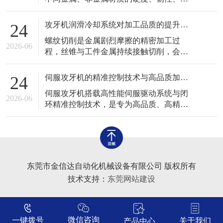
场景中应用广泛，与固定式自动化攻牙设
展性、切削特性存在明显差异，对应的切
备形成良好互补，完善了工业螺纹加工设
削阻力、摩擦系数、加工变形程度各不相
备体系。
攻牙机润滑冷却系统对加工品质的提升作用
24
同。如果统一采用固定转速、固定进给参
螺纹切削是金属剧烈摩擦的精密加工过
数加工各类工件，极易出现粘刀、毛刺、
2026-06
程，丝锥与工件金属持续接触切削，会产
牙型残缺、丝锥断裂、工件变形等加工缺
生大量摩擦热量与细小金属碎屑，高温、
陷。熟练掌握攻牙机针对不同材质的适配
干摩擦、碎屑堆积是导致螺纹瑕疵、丝锥
加工技术
伺服攻牙机的精准控制技术与高品质加工优势
24
磨损、工件变形的核心诱因。润滑冷却系
伺服攻牙机搭载高性能伺服驱动系统与闭
统作为攻牙机的重要辅助核心系统，承担
2026-06
环精准控制技术，是专为高品质、高精度
着降温、润滑、排屑、护刀、提亮螺纹表
螺纹加工打造的专用设备，有效解决了传
面的重要作用，系统运行的稳定性与适配
统普通攻牙机转速不稳、进给不同步、力
性，直接决
度不可控、螺距偏差、牙型粗糙等诸多问
题，广泛应用于高端精密零部件、高精度
模具、精密电子配件等高品质加工场景，
东莞市金信达自动化机械设备有限公司 版权所有
是现代精密螺纹加工的核心主力设备之
技术支持：
东莞网站建设
一。 传
微信咨询
一键拨号
关于我们
产品中心