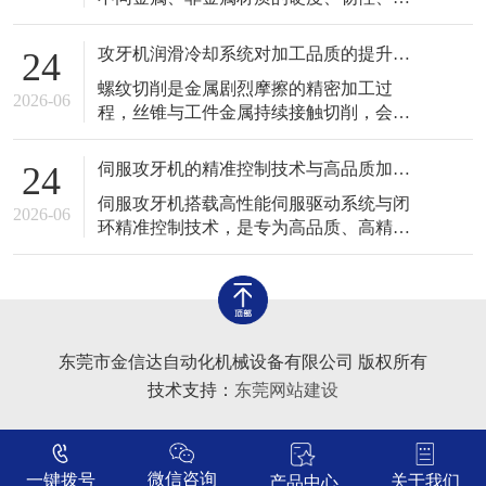
场景中应用广泛，与固定式自动化攻牙设
展性、切削特性存在明显差异，对应的切
备形成良好互补，完善了工业螺纹加工设
削阻力、摩擦系数、加工变形程度各不相
备体系。
攻牙机润滑冷却系统对加工品质的提升作用
24
同。如果统一采用固定转速、固定进给参
螺纹切削是金属剧烈摩擦的精密加工过
数加工各类工件，极易出现粘刀、毛刺、
2026-06
程，丝锥与工件金属持续接触切削，会产
牙型残缺、丝锥断裂、工件变形等加工缺
生大量摩擦热量与细小金属碎屑，高温、
陷。熟练掌握攻牙机针对不同材质的适配
干摩擦、碎屑堆积是导致螺纹瑕疵、丝锥
加工技术
伺服攻牙机的精准控制技术与高品质加工优势
24
磨损、工件变形的核心诱因。润滑冷却系
伺服攻牙机搭载高性能伺服驱动系统与闭
统作为攻牙机的重要辅助核心系统，承担
2026-06
环精准控制技术，是专为高品质、高精度
着降温、润滑、排屑、护刀、提亮螺纹表
螺纹加工打造的专用设备，有效解决了传
面的重要作用，系统运行的稳定性与适配
统普通攻牙机转速不稳、进给不同步、力
性，直接决
度不可控、螺距偏差、牙型粗糙等诸多问
题，广泛应用于高端精密零部件、高精度
模具、精密电子配件等高品质加工场景，
东莞市金信达自动化机械设备有限公司 版权所有
是现代精密螺纹加工的核心主力设备之
技术支持：
东莞网站建设
一。 传
微信咨询
一键拨号
关于我们
产品中心