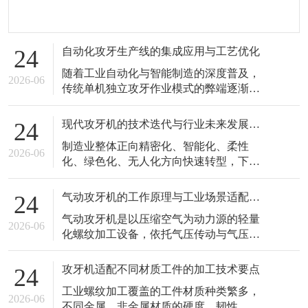
自动化攻牙生产线的集成应用与工艺优化
24
随着工业自动化与智能制造的深度普及，
2026-06
传统单机独立攻牙作业模式的弊端逐渐凸
显，工序分散、人工干预多、转运效率
低、品质一致性差的问题，难以适配现代
现代攻牙机的技术迭代与行业未来发展趋势
24
化智能工厂的一体化生产需求。自动化攻
制造业整体正向精密化、智能化、柔性
牙生产线以攻牙机为核心加工单元，整合
2026-06
化、绿色化、无人化方向快速转型，下游
自动上下料、智能输送、精准定位、碎屑
产业对螺纹加工的精度标准、品质稳定
清理、成品分拣等辅助设备，形成全流程
性、生产效率、柔性适配能力的要求不断
闭环自动化
气动攻牙机的工作原理与工业场景适配优势
24
提升，倒逼攻牙机行业持续开展技术迭代
气动攻牙机是以压缩空气为动力源的轻量
与性能升级。传统老式攻牙机结构简单、
2026-06
化螺纹加工设备，依托气压传动与气压调
功能单一、参数粗放、智能化程度低，仅
控原理实现丝锥旋转切削作业，凭借结构
能满足低标准、粗放式的普通螺纹加工需
轻便、操作灵活、安全性高、环境适配性
求，已经难以
攻牙机适配不同材质工件的加工技术要点
24
广、运维简单的独特优势，在零散工位、
工业螺纹加工覆盖的工件材质种类繁多，
移动式加工、现场修补、多品类小件加工
2026-06
不同金属、非金属材质的硬度、韧性、延