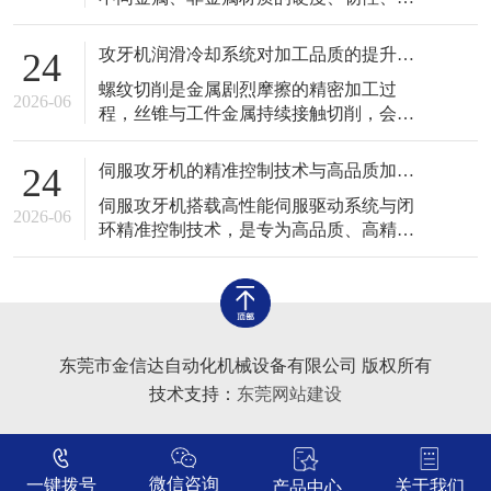
场景中应用广泛，与固定式自动化攻牙设
展性、切削特性存在明显差异，对应的切
备形成良好互补，完善了工业螺纹加工设
削阻力、摩擦系数、加工变形程度各不相
备体系。
攻牙机润滑冷却系统对加工品质的提升作用
24
同。如果统一采用固定转速、固定进给参
螺纹切削是金属剧烈摩擦的精密加工过
数加工各类工件，极易出现粘刀、毛刺、
2026-06
程，丝锥与工件金属持续接触切削，会产
牙型残缺、丝锥断裂、工件变形等加工缺
生大量摩擦热量与细小金属碎屑，高温、
陷。熟练掌握攻牙机针对不同材质的适配
干摩擦、碎屑堆积是导致螺纹瑕疵、丝锥
加工技术
伺服攻牙机的精准控制技术与高品质加工优势
24
磨损、工件变形的核心诱因。润滑冷却系
伺服攻牙机搭载高性能伺服驱动系统与闭
统作为攻牙机的重要辅助核心系统，承担
2026-06
环精准控制技术，是专为高品质、高精度
着降温、润滑、排屑、护刀、提亮螺纹表
螺纹加工打造的专用设备，有效解决了传
面的重要作用，系统运行的稳定性与适配
统普通攻牙机转速不稳、进给不同步、力
性，直接决
度不可控、螺距偏差、牙型粗糙等诸多问
题，广泛应用于高端精密零部件、高精度
模具、精密电子配件等高品质加工场景，
东莞市金信达自动化机械设备有限公司 版权所有
是现代精密螺纹加工的核心主力设备之
技术支持：
东莞网站建设
一。 传
微信咨询
一键拨号
关于我们
产品中心