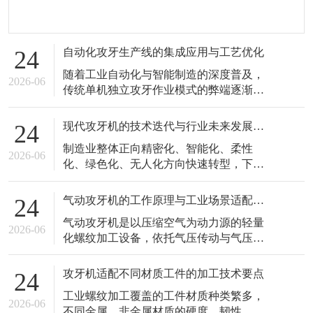
自动化攻牙生产线的集成应用与工艺优化
24
随着工业自动化与智能制造的深度普及，
2026-06
传统单机独立攻牙作业模式的弊端逐渐凸
显，工序分散、人工干预多、转运效率
低、品质一致性差的问题，难以适配现代
现代攻牙机的技术迭代与行业未来发展趋势
24
化智能工厂的一体化生产需求。自动化攻
制造业整体正向精密化、智能化、柔性
牙生产线以攻牙机为核心加工单元，整合
2026-06
化、绿色化、无人化方向快速转型，下游
自动上下料、智能输送、精准定位、碎屑
产业对螺纹加工的精度标准、品质稳定
清理、成品分拣等辅助设备，形成全流程
性、生产效率、柔性适配能力的要求不断
闭环自动化
气动攻牙机的工作原理与工业场景适配优势
24
提升，倒逼攻牙机行业持续开展技术迭代
气动攻牙机是以压缩空气为动力源的轻量
与性能升级。传统老式攻牙机结构简单、
2026-06
化螺纹加工设备，依托气压传动与气压调
功能单一、参数粗放、智能化程度低，仅
控原理实现丝锥旋转切削作业，凭借结构
能满足低标准、粗放式的普通螺纹加工需
轻便、操作灵活、安全性高、环境适配性
求，已经难以
攻牙机适配不同材质工件的加工技术要点
24
广、运维简单的独特优势，在零散工位、
工业螺纹加工覆盖的工件材质种类繁多，
移动式加工、现场修补、多品类小件加工
2026-06
不同金属、非金属材质的硬度、韧性、延