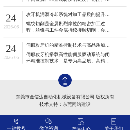
场景中应用广泛，与固定式自动化攻牙设
展性、切削特性存在明显差异，对应的切
备形成良好互补，完善了工业螺纹加工设
削阻力、摩擦系数、加工变形程度各不相
备体系。
攻牙机润滑冷却系统对加工品质的提升作用
24
同。如果统一采用固定转速、固定进给参
螺纹切削是金属剧烈摩擦的精密加工过
数加工各类工件，极易出现粘刀、毛刺、
2026-06
程，丝锥与工件金属持续接触切削，会产
牙型残缺、丝锥断裂、工件变形等加工缺
生大量摩擦热量与细小金属碎屑，高温、
陷。熟练掌握攻牙机针对不同材质的适配
干摩擦、碎屑堆积是导致螺纹瑕疵、丝锥
加工技术
伺服攻牙机的精准控制技术与高品质加工优势
24
磨损、工件变形的核心诱因。润滑冷却系
伺服攻牙机搭载高性能伺服驱动系统与闭
统作为攻牙机的重要辅助核心系统，承担
2026-06
环精准控制技术，是专为高品质、高精度
着降温、润滑、排屑、护刀、提亮螺纹表
螺纹加工打造的专用设备，有效解决了传
面的重要作用，系统运行的稳定性与适配
统普通攻牙机转速不稳、进给不同步、力
性，直接决
度不可控、螺距偏差、牙型粗糙等诸多问
题，广泛应用于高端精密零部件、高精度
模具、精密电子配件等高品质加工场景，
东莞市金信达自动化机械设备有限公司 版权所有
是现代精密螺纹加工的核心主力设备之
技术支持：
东莞网站建设
一。 传
微信咨询
一键拨号
关于我们
产品中心