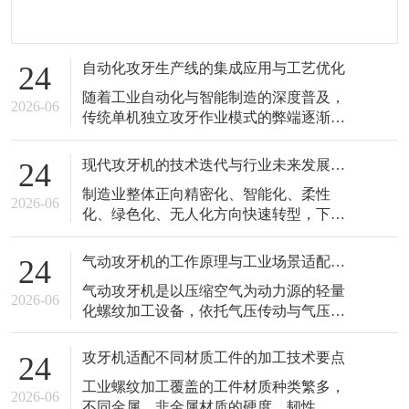
自动化攻牙生产线的集成应用与工艺优化
24
随着工业自动化与智能制造的深度普及，
2026-06
传统单机独立攻牙作业模式的弊端逐渐凸
显，工序分散、人工干预多、转运效率
低、品质一致性差的问题，难以适配现代
现代攻牙机的技术迭代与行业未来发展趋势
24
化智能工厂的一体化生产需求。自动化攻
制造业整体正向精密化、智能化、柔性
牙生产线以攻牙机为核心加工单元，整合
2026-06
化、绿色化、无人化方向快速转型，下游
自动上下料、智能输送、精准定位、碎屑
产业对螺纹加工的精度标准、品质稳定
清理、成品分拣等辅助设备，形成全流程
性、生产效率、柔性适配能力的要求不断
闭环自动化
气动攻牙机的工作原理与工业场景适配优势
24
提升，倒逼攻牙机行业持续开展技术迭代
气动攻牙机是以压缩空气为动力源的轻量
与性能升级。传统老式攻牙机结构简单、
2026-06
化螺纹加工设备，依托气压传动与气压调
功能单一、参数粗放、智能化程度低，仅
控原理实现丝锥旋转切削作业，凭借结构
能满足低标准、粗放式的普通螺纹加工需
轻便、操作灵活、安全性高、环境适配性
求，已经难以
攻牙机适配不同材质工件的加工技术要点
24
广、运维简单的独特优势，在零散工位、
工业螺纹加工覆盖的工件材质种类繁多，
移动式加工、现场修补、多品类小件加工
2026-06
不同金属、非金属材质的硬度、韧性、延